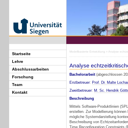
Modellbasierte Entwicklung
» Analyse echtze
Startseite
Lehre
Analyse echtzeitkritisc
Abschlussarbeiten
Bachelorarbeit
(abgeschlossen 20
Forschung
Erstbetreuer
:
Prof. Dr. Malte Locha
Team
Zweitbetreuer
:
M. Sc. Hendrik Göt
Kontakt
Beschreibung
Mittels Software-Produktlinien (SP
erstellen. Zur Modellierung könne
mögliche Systemdarstellung kontext
Beschreibung von Echtzeitanforder
Time Reconfiguration Constraints (