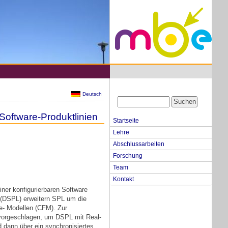
Deutsch
Software-Produktlinien
Startseite
Lehre
Abschlussarbeiten
Forschung
Team
Kontakt
iner konfigurierbaren Software
 (DSPL) erweitern SPL um die
re- Modellen (CFM). Zur
 vorgeschlagen, um DSPL mit Real-
 dann über ein synchronisiertes