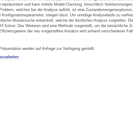
epräsentiert und kann mittels Model-Checking, hinsichtlich Verklemmungen, 
n Problem, welches bei der Analyse auftritt, ist eine Zustandsmengenexplosion
hl Konfigurationsparameter, steigen lässt. Um unnötige Analyseläufe zu verhind
nfache Mustersuche entwickelt, welche der letztlichen Analyse vorgreifen. Di
AT-Solver. Des Weiteren wird eine Methode vorgestellt, um die tatsächliche 
Effizienzgewinn der neu vorgestellten Ansätze wird anhand verschiedener Falls
räsentation werden auf Anfrage zur Verfügung gestellt.
ussarbeiten