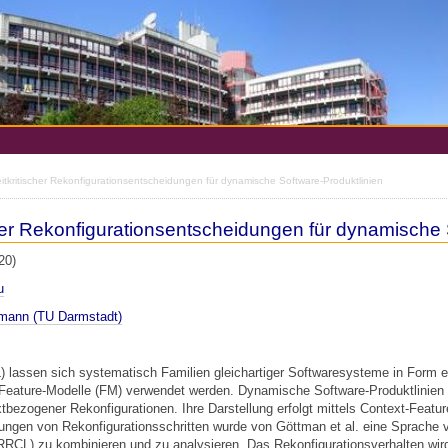
itkritischer Rekonfigurationsentscheidungen für dynamische Software-Produktlinien
her Rekonfigurationsentscheidungen für dynamische 
20)
u
tmann (TU Darmstadt)
L) lassen sich systematisch Familien gleichartiger Softwaresysteme in Form e
n Feature-Modelle (FM) verwendet werden. Dynamische Software-Produktlinien
bezogener Rekonfigurationen. Ihre Darstellung erfolgt mittels Context-Featu
ungen von Rekonfigurationsschritten wurde von Göttman et al. eine Sprache
RRCL) zu kombinieren und zu analysieren. Das Rekonfigurationsverhalten wird