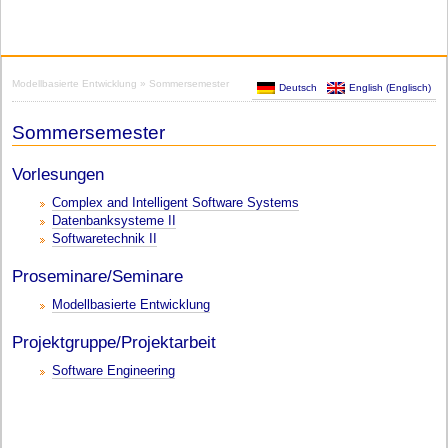
Modellbasierte Entwicklung
» Sommersemester
Deutsch
English
(
Englisch
)
Sommersemester
Vorlesungen
Complex and Intelligent Software Systems
Datenbanksysteme II
Softwaretechnik II
Proseminare/Seminare
Modellbasierte Entwicklung
Projektgruppe/Projektarbeit
Software Engineering