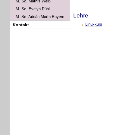
M. Sc. Mathis Weiß
M. Sc. Evelyn Rühl
Lehre
M. Sc. Adrián Marín Boyero
Linuxkurs
Kontakt