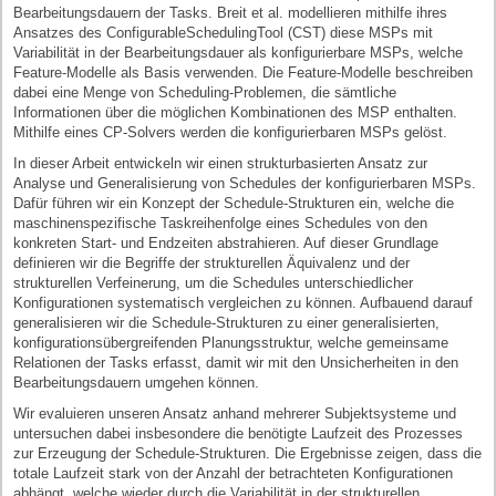
Bearbeitungsdauern der Tasks. Breit et al. modellieren mithilfe ihres
Ansatzes des ConfigurableSchedulingTool (CST) diese MSPs mit
Variabilität in der Bearbeitungsdauer als konfigurierbare MSPs, welche
Feature-Modelle als Basis verwenden. Die Feature-Modelle beschreiben
dabei eine Menge von Scheduling-Problemen, die sämtliche
Informationen über die möglichen Kombinationen des MSP enthalten.
Mithilfe eines CP-Solvers werden die konfigurierbaren MSPs gelöst.
In dieser Arbeit entwickeln wir einen strukturbasierten Ansatz zur
Analyse und Generalisierung von Schedules der konfigurierbaren MSPs.
Dafür führen wir ein Konzept der Schedule-Strukturen ein, welche die
maschinenspezifische Taskreihenfolge eines Schedules von den
konkreten Start- und Endzeiten abstrahieren. Auf dieser Grundlage
definieren wir die Begriffe der strukturellen Äquivalenz und der
strukturellen Verfeinerung, um die Schedules unterschiedlicher
Konfigurationen systematisch vergleichen zu können. Aufbauend darauf
generalisieren wir die Schedule-Strukturen zu einer generalisierten,
konfigurationsübergreifenden Planungsstruktur, welche gemeinsame
Relationen der Tasks erfasst, damit wir mit den Unsicherheiten in den
Bearbeitungsdauern umgehen können.
Wir evaluieren unseren Ansatz anhand mehrerer Subjektsysteme und
untersuchen dabei insbesondere die benötigte Laufzeit des Prozesses
zur Erzeugung der Schedule-Strukturen. Die Ergebnisse zeigen, dass die
totale Laufzeit stark von der Anzahl der betrachteten Konfigurationen
abhängt, welche wieder durch die Variabilität in der strukturellen