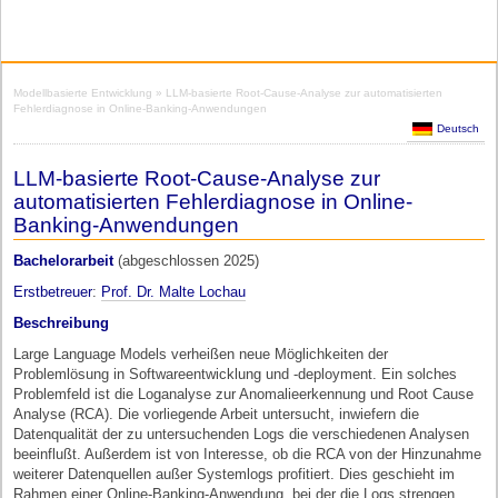
Modellbasierte Entwicklung
» LLM-basierte Root-Cause-Analyse zur automatisierten
Fehlerdiagnose in Online-Banking-Anwendungen
Deutsch
LLM-basierte Root-Cause-Analyse zur
automatisierten Fehlerdiagnose in Online-
Banking-Anwendungen
Bachelorarbeit
(abgeschlossen 2025)
Erstbetreuer
:
Prof. Dr. Malte Lochau
Beschreibung
Large Language Models verheißen neue Möglichkeiten der
Problemlösung in Softwareentwicklung und -deployment. Ein solches
Problemfeld ist die Loganalyse zur Anomalieerkennung und Root Cause
Analyse (RCA). Die vorliegende Arbeit untersucht, inwiefern die
Datenqualität der zu untersuchenden Logs die verschiedenen Analysen
beeinflußt. Außerdem ist von Interesse, ob die RCA von der Hinzunahme
weiterer Datenquellen außer Systemlogs profitiert. Dies geschieht im
Rahmen einer Online-Banking-Anwendung, bei der die Logs strengen